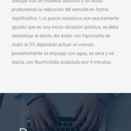
trabajar con un material abrasivo y un ácido
produciendo la reducción del esmalte en forma
significativa. Los pasos sucesivos son exactamente
iguales que en una micro abrasión química, se debe
neutralizar el efecto del ácido con hipoclorito de
sodio al 5% dejándolo actuar un minuto,
posteriormente se enjuaga con agua, se seca y se
tópica con fluorfosfato acidulado por 4 minutos.